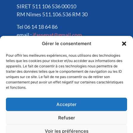
SIRET 511 106 536 00010
RM Nîmes 511.106.536 RM 30
Tel 06 14 18 64 86
email :
jfassenat@gmail.com
Gérer le consentement
Déposez un avis !
Pour offrir les meilleures expériences, nous utilisons des technologies
telles que les cookies pour stocker et/ou accéder aux informations des
appareils. Le fait de consentir à ces technologies nous permettra de
traiter des données telles que le comportement de navigation ou les ID
uniques sur ce site. Le fait de ne pas consentir ou de retirer son
consentement peut avoir un effet négatif sur certaines caractéristiques
et fonctions.
ALÈS | NÎMES | ANDUZE | BARJAC | SOMMIÈRES | UZÈS |
Accepter
CÉVENNES | BAGNOLS-SUR-CÈZE | REMOULINS | ARLES |
CAMARGUE | AVIGNON | VAUCLUSE
Refuser
© 2023 Recherche-Fuite-Piscine.
Politique de confidentialité
Voir les préférences
Tous droits réservés.