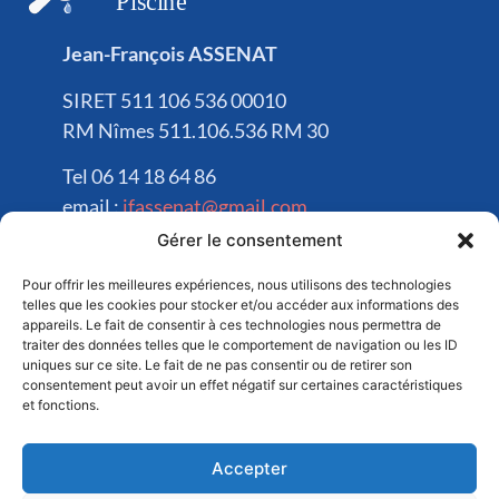
Jean-François ASSENAT
SIRET 511 106 536 00010
RM Nîmes 511.106.536 RM 30
Tel 06 14 18 64 86
email :
jfassenat@gmail.com
Gérer le consentement
Déposez un avis !
Pour offrir les meilleures expériences, nous utilisons des technologies
telles que les cookies pour stocker et/ou accéder aux informations des
appareils. Le fait de consentir à ces technologies nous permettra de
traiter des données telles que le comportement de navigation ou les ID
uniques sur ce site. Le fait de ne pas consentir ou de retirer son
consentement peut avoir un effet négatif sur certaines caractéristiques
et fonctions.
ALÈS | NÎMES | ANDUZE | BARJAC | SOMMIÈRES | UZÈS |
Accepter
CÉVENNES | BAGNOLS-SUR-CÈZE | REMOULINS | ARLES |
CAMARGUE | AVIGNON | VAUCLUSE