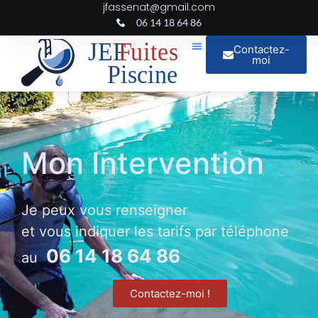
jfassenat@gmail.com
06 14 18 64 86
Contactez-
moi
Mon Intervention
Je peux vous renseigner
et vous indiquer les tarifs par téléphone
06 14 18 64 86
au
Contactez-moi !