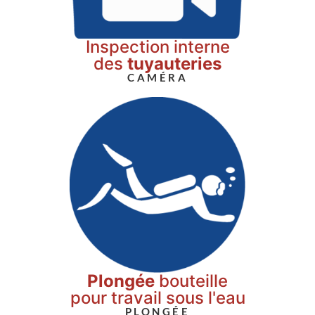
Inspection interne
des
tuyauteries
CAMÉRA
Plongée
bouteille
pour travail sous l'eau
PLONGÉE