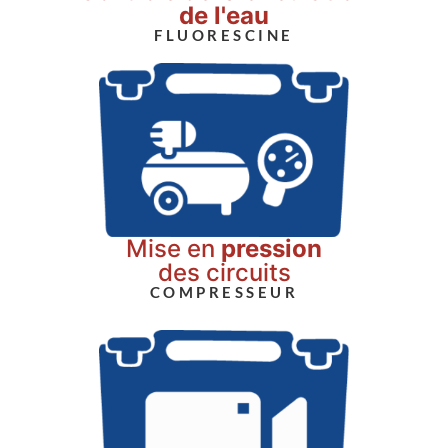
de l'eau
FLUORESCINE
Mise en
pression
des circuits
COMPRESSEUR